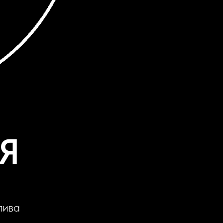
Я
лива