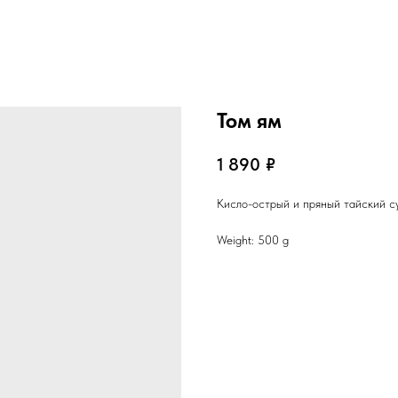
Том ям
1 890
₽
Кисло-острый и пряный тайский с
Weight: 500 g