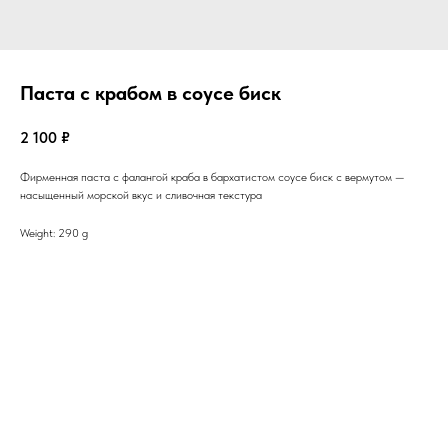
Паста с крабом в соусе биск
2 100
₽
Фирменная паста с фалангой краба в бархатистом соусе биск с вермутом —
насыщенный морской вкус и сливочная текстура
Weight: 290 g