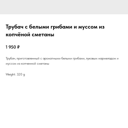
Трубач с белыми грибами и муссом из
копчёной сметаны
1 950
₽
Трубач, приготовленный с ароматными белыми грибами, луковым мармеладом и
муссом из копченной сметаны
Weight: 320 g