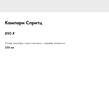
Кампари Спритц
890
₽
Ликер кампари, игристое вино, содовая, апельсин
250 мл