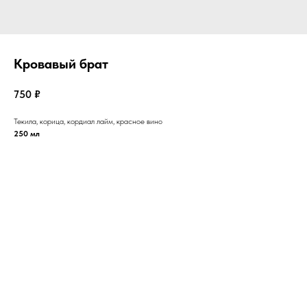
Кровавый брат
750
₽
Текила, корица, кордиал лайм, красное вино
250 мл