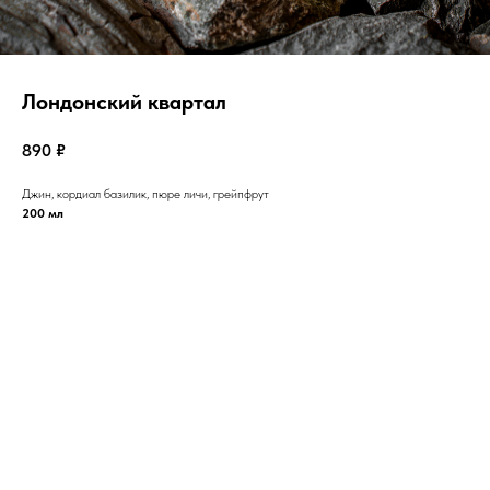
Лондонский квартал
890
₽
Джин, кордиал базилик, пюре личи, грейпфрут
200 мл