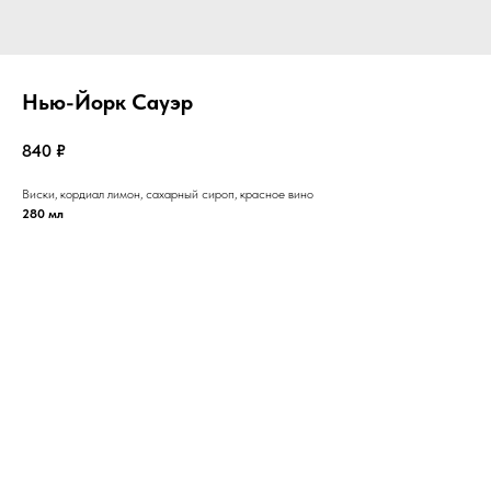
Нью-Йорк Сауэр
840
₽
Виски, кордиал лимон, сахарный сироп, красное вино
280 мл