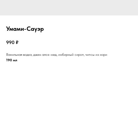
Умами-Сауэр
990
₽
Ванильная водка, джем алоэ-мед, имбирный сироп, чипсы из нори
190 мл