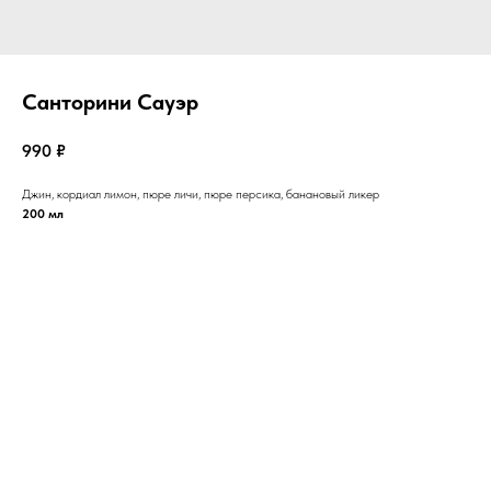
Санторини Сауэр
990
₽
Джин, кордиал лимон, пюре личи, пюре персика, банановый ликер
200 мл