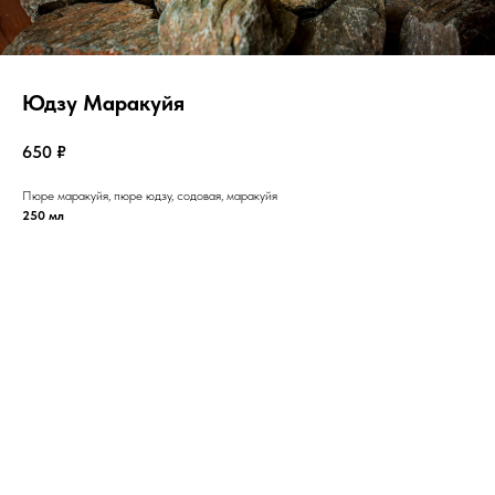
Юдзу Маракуйя
650
₽
Пюре маракуйя, пюре юдзу, содовая, маракуйя
250 мл