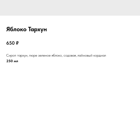
Яблоко Тархун
650
₽
Сироп тархун, пюре зеленое яблоко, содовая, лаймовый кордиал
250 мл